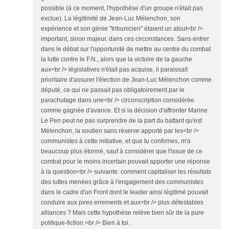
possible (à ce moment, l'hypothèse d'un groupe n'était pas
exclue). La légitimité de Jean-Luc Mélenchon, son
expérience et son génie "tribunicien" étaient un atout<br />
important, sinon majeur, dans ces circonstances. Sans entrer
dans le débat sur l'opportunité de mettre au centre du combat
la lutte contre le F.N., alors que la victoire de la gauche
aux<br /> législatives n'était pas acquise, il paraissait
prioritaire d'assurer l'élection de Jean-Luc Mélenchon comme
député, ce qui ne passait pas obligatoirement par le
parachutage dans une<br /> circonscription considérée
comme gagnée d'avance. Et si la décision d'affronter Marine
Le Pen peut ne pas surprendre de la part du battant qu'est
Mélenchon, la soutien sans réserve apporté par les<br />
communistes à cette initiative, et que tu confirmes, m'a
beaucoup plus étonné, sauf à considérer que l'issue de ce
combat pour le moins incertain pouvait apporter une réponse
à la question<br /> suivante: comment capitaliser les résultats
des luttes menées grâce à l'engagement des communistes
dans le cadre d'un Front dont le leader ainsi légitimé pouvait
conduire aux pires errements et aux<br /> plus détestables
alliances ? Mais cette hypothèse relève bien sûr de la pure
politique-fiction.<br /> Bien à toi.