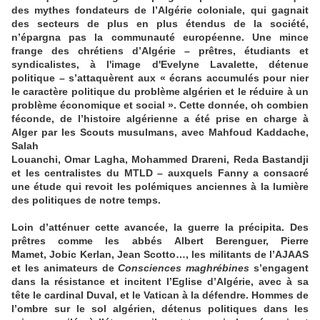
des mythes fondateurs de l’Algérie coloniale, qui gagnait
des secteurs de plus en plus étendus de la société,
n’épargna pas la communauté européenne. Une mince
frange des chrétiens d’Algérie – prêtres, étudiants et
syndicalistes, à l'image d'Evelyne Lavalette, détenue
politique – s’attaquèrent aux « écrans accumulés pour nier
le caractère politique du problème algérien et le réduire à un
problème économique et social ». Cette donnée, oh combien
féconde, de l’histoire algérienne a été prise en charge à
Alger par les Scouts musulmans, avec Mahfoud Kaddache,
Salah
Louanchi, Omar Lagha, Mohammed Drareni, Reda Bastandji
et les centralistes du MTLD – auxquels Fanny a consacré
une étude qui revoit les polémiques anciennes à la lumière
des politiques de notre temps.
Loin d’atténuer cette avancée, la guerre la précipita. Des
prêtres comme les abbés Albert Berenguer, Pierre
Mamet, Jobic Kerlan, Jean Scotto…, les militants de l’AJAAS
et les animateurs de
Consciences maghrébines
s’engagent
dans la résistance et incitent l’Eglise d’Algérie, avec à sa
tête le cardinal Duval, et le Vatican à la défendre. Hommes de
l’ombre sur le sol algérien, détenus politiques dans les