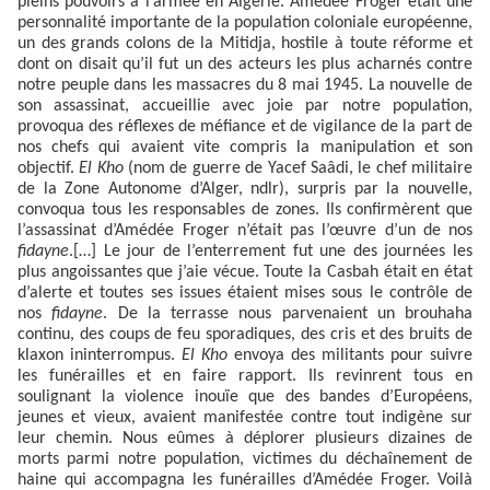
pleins pouvoirs à l’armée en Algérie. Amédée Froger était une
personnalité importante de la population coloniale européenne,
un des grands colons de la Mitidja, hostile à toute réforme et
dont on disait qu’il fut un des acteurs les plus acharnés contre
notre peuple dans les massacres du 8 mai 1945. La nouvelle de
son assassinat, accueillie avec joie par notre population,
provoqua des réflexes de méfiance et de vigilance de la part de
nos chefs qui avaient vite compris la manipulation et son
objectif.
El Kho
(nom de guerre de Yacef Saâdi, le chef militaire
de la Zone Autonome d’Alger, ndlr), surpris par la nouvelle,
convoqua tous les responsables de zones. Ils confirmèrent que
l’assassinat d’Amédée Froger n’était pas l’œuvre d’un de nos
fidayne
.[…] Le jour de l’enterrement fut une des journées les
plus angoissantes que j’aie vécue. Toute la Casbah était en état
d’alerte et toutes ses issues étaient mises sous le contrôle de
nos
fidayne
. De la terrasse nous parvenaient un brouhaha
continu, des coups de feu sporadiques, des cris et des bruits de
klaxon ininterrompus.
El Kho
envoya des militants pour suivre
les funérailles et en faire rapport. Ils revinrent tous en
soulignant la violence inouïe que des bandes d’Européens,
jeunes et vieux, avaient manifestée contre tout indigène sur
leur chemin. Nous eûmes à déplorer plusieurs dizaines de
morts parmi notre population, victimes du déchaînement de
haine qui accompagna les funérailles d’Amédée Froger. Voilà