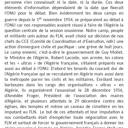
personne n’en connaissait ni la date, ni la durée. Ces deux
éléments d’information dépendaient de la date que fixerait
l’ONU pour le débat. Bien évidemment les deux camps en
er
guerre depuis le 1
novembre 1954, se préparaient au débat à
l’ONU car nos responsables avaient réussi à faire de l’Algérie la
question centrale de la session onusienne. Notre camp, peuple
et militants unis autour du FLN, avait choisi sur décision de nos
chefs du CCE (Comité de Coordination et d’Exécution, ndlr) une
action d’envergure civile et pacifique : une grève de huit jours.
Le camp ennemi, c’est-à-dire le gouvernement de Guy Mollet,
le Ministre de l’Algérie, Robert Lacoste, son armée, les colons
et les « ultras » de l’Algérie française, s’étaient préparés eux
aussi au débat à l’ONU. D’abord les tenants du courant dur de
l’Algérie française qui se recrutaient en Algérie mais aussi dans
la métropole parmi les civils et les militaires. Enrôlant leurs
barbouzes dans les rangs des organisations « ultras » en
Algérie, ils organisèrent l’assassinat le 28 décembre 1956,
d’Amédée Froger, Président de l’association des maires
d’Algérie, et plusieurs attentats le 29 décembre contre des
églises, des temples et même un caveau de cimetière en les
imputant au FLN.
Le but de ces attentats et leur imputation à
nos combattants était d’empêcher toute négociation avec le
FLN et surtout de forcer le gouvernement français à donner les