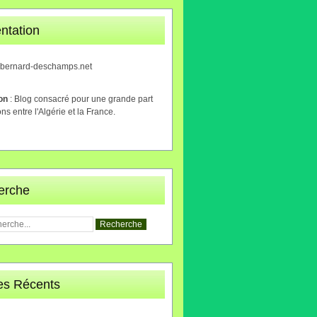
ntation
.bernard-deschamps.net
ion
: Blog consacré pour une grande part
ons entre l'Algérie et la France.
erche
les Récents