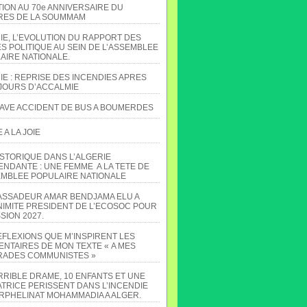
TION AU 70e ANNIVERSAIRE DU
ES DE LA SOUMMAM
IE, L’EVOLUTION DU RAPPORT DES
S POLITIQUE AU SEIN DE L’ASSEMBLEE
AIRE NATIONALE.
IE : REPRISE DES INCENDIES APRES
JOURS D’ACCALMIE
AVE ACCIDENT DE BUS A BOUMERDES
A LA JOIE
ISTORIQUE DANS L’ALGERIE
ENDANTE : UNE FEMME A LA TETE DE
EMBLEE POPULAIRE NATIONALE
ASSADEUR AMAR BENDJAMA ELU A
NIMITE PRESIDENT DE L’ECOSOC POUR
SION 2027.
EFLEXIONS QUE M’INSPIRENT LES
NTAIRES DE MON TEXTE « A MES
ADES COMMUNISTES »
RRIBLE DRAME, 10 ENFANTS ET UNE
TRICE PERISSENT DANS L’INCENDIE
ORPHELINAT MOHAMMADIA A ALGER.