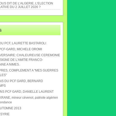
US DIT DE L’ALGERIE, L’ELECTION
ATIVE DU 2 JUILLET 2026 ?
s
DU PCF, LAURETTE BASTAROLI
 PCF-GARD, MICHELE OROMI
IVERSAIRE: CHALEUREUSE CEREMONIE
SIGNE DE L'AMITIE FRANCO-
NE A NIMES.
APRES, COMPLEMENT A "MES GUERRES
LES"
ANS DU PCF GARD, BERNARD
MPS
 ANS PCF GARD, DANIELLE LAURENT
RANE, mineur cévenol, patriote algérien
pendance
AUTOMNE 2013
-SYRIE