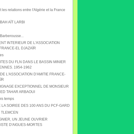
 les relations entre l'Algérie et la France
AH AÏT LARBI
 Barberousse...
NT INTERIEUR DE L'ASSOCIATION
 FRANCE-EL DJAZAÏR
es
ITES DU FLN DANS LE BASSIN MINIER
ENNES. 1954-1962
DE L'ASSOCIATION D'AMITIE FRANCE-
ÏR
IGNAGE EXCEPTIONNEL DE MONSIEUR
D TAHAR ARBAOUI
ois temps
 LA SOIREE DES 100 ANS DU PCF-GARD
S TLEMCEN
GNIER, UN JEUNE OUVRIER
STE D'AIGUES-MORTES