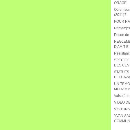
ORAGE
Où en sont
(2011)?
POUR RAB
Printemps
Prison de
REGLEME
D'AMITIE
Résistanc
SPECIFIC
DES CEV
STATUTS 
EL DJAZA
UN TEMO
MOHAMME
Valse à tr
VIDEO DE
VISITON
YVAN SA
COMMUNI