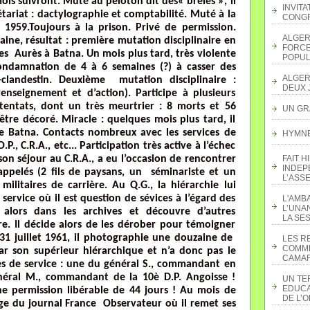
ois suivront. Muté au peloton dit des« brêles », il
INVITA
ariat : dactylographie et comptabilité. Muté à la
CONGR
 1959.Toujours à la prison. Privé de permission.
ALGER
aine, résultat : première mutation disciplinaire en
FORCE
les Aurès à Batna. Un mois plus tard, très violente
POPUL
ondamnation de 4 à 6 semaines (?) à casser des
ALGER
clandestin. Deuxième mutation disciplinaire :
DEUX 
nseignement et d’action). Participe à plusieurs
entats, dont un très meurtrier : 8 morts et 56
UN GR
’être décoré. Miracle : quelques mois plus tard, il
e Batna. Contacts nombreux avec les services de
HYMNE 
., C.R.A., etc... Participation très active à l’échec
son séjour au C.R.A., a eu l’occasion de rencontrer
FAIT H
INDEP
appelés (2 fils de paysans, un séminariste et un
L’ASS
 militaires de carrière. Au Q.G., la hiérarchie lui
rvice où il est question de sévices à l’égard des
L'AMB
L’UNA
e alors dans les archives et découvre d’autres
LA SES
re. Il décide alors de les dérober pour témoigner
 31 juillet 1961, il photographie une douzaine de
LES R
COMME
par son supérieur hiérarchique et n’a donc pas le
CAMAR
s de service : une du général S., commandant en
néral M., commandant de la 10è D.P. Angoisse !
UN TE
EDUCA
e permission libérable de 44 jours ! Au mois de
DE L’
ge du journal France Observateur où il remet ses