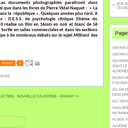
. Les documents photographiés paraîtront dans
QUE NO
LEGISL
si que dans les livres de Pierre Vidal-Naquet : « La
dans la république ». Quelques années plus tard, il
s : D.E.S.S. de psychologie clinique (thème du
 il réalise un film en 16mm en noir et blanc de 56
Sortie en salles commerciales et dans les sections
Page
ipe à de nombreux débats sur le sujet.Militant des
100 ANS 
100 ANS
50e ANN
Repost
0
SOUS LE 
ALGERIEN
og.org
58 ANS 
COLONIA
A/1,100 
DESCHA
ECTION...
NOUVELLE CALEDONIE – KANAKY >>
A/2, 100
Aïssa MOK
de l'Indé
ALGER, 
ALGERIE