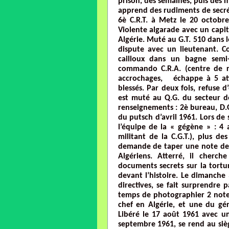
prison, des semaines, puis des m
apprend des rudiments de secrét
6è C.R.T. à Metz le 20 octobre
Violente algarade avec un capit
Algérie. Muté au G.T. 510 dans 
dispute avec un lieutenant. C
cailloux dans un bagne semi-
commando C.R.A. (centre de re
accrochages, échappe à 5 att
blessés. Par deux fois, refuse d
est muté au Q.G. du secteur d
renseignements : 2è bureau, D.O.P
du putsch d’avril 1961. Lors de 
l’équipe de la « gégène » : 4 
militant de la C.G.T.), plus des
demande de taper une note de se
Algériens. Atterré, il cherch
documents secrets sur la tortu
devant l’histoire. Le dimanche
directives, se fait surprendre 
temps de photographier 2 note
chef en Algérie, et une du gé
Libéré le 17 août 1961 avec un
septembre 1961, se rend au siè