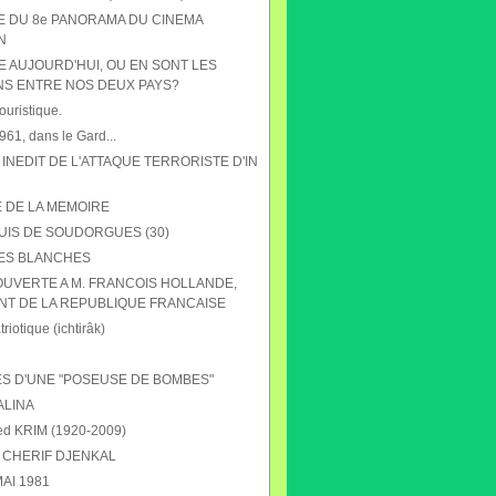
HE DU 8e PANORAMA DU CINEMA
N
E AUJOURD'HUI, OU EN SONT LES
NS ENTRE NOS DEUX PAYS?
ouristique.
61, dans le Gard...
 INEDIT DE L'ATTAQUE TERRORISTE D'IN
E DE LA MEMOIRE
UIS DE SOUDORGUES (30)
ES BLANCHES
OUVERTE A M. FRANCOIS HOLLANDE,
NT DE LA REPUBLIQUE FRANCAISE
riotique (ichtirâk)
S D'UNE "POSEUSE DE BOMBES"
ALINA
 KRIM (1920-2009)
CHERIF DJENKAL
AI 1981