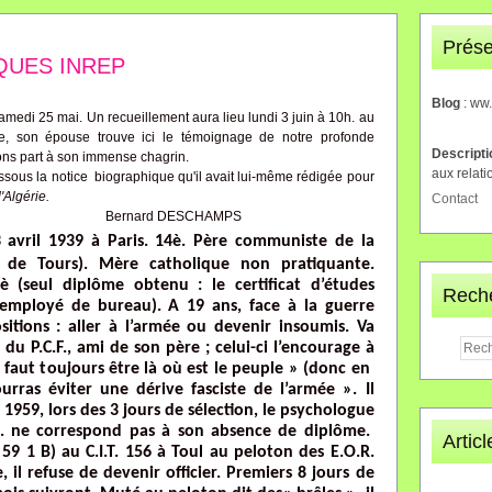
Prése
QUES INREP
Blog
: ww
medi 25 mai. Un recueillement aura lieu lundi 3 juin à 10h. au
, son épouse trouve ici le témoignage de notre profonde
Descript
ons part à son immense chagrin.
aux relati
ssous la notice biographique qu'il avait lui-même rédigée pour
'Algérie.
Contact
Bernard DESCHAMPS
3 avril 1939 à Paris. 14è. Père communiste de la
 de Tours). Mère catholique non pratiquante.
è (seul diplôme obtenu : le certificat d’études
Rech
 (employé de bureau). A 19 ans, face à la guerre
sitions : aller à l’armée ou devenir insoumis. Va
du P.C.F., ami de son père ; celui-ci l’encourage à
il faut toujours être là où est le peuple » (donc en
ourras éviter une dérive fasciste de l’armée ». Il
 1959, lors des 3 jours de sélection, le psychologue
.I. ne correspond pas à son absence de diplôme.
Artic
 59 1 B) au C.I.T. 156 à Toul au peloton des E.O.R.
 il refuse de devenir officier. Premiers 8 jours de