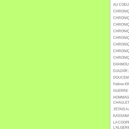
AU COEU
CHRONIQ
CHRONIQU
CHRONIQ
CHRONIQ
CHRONIQU
CHRONIQ
CHRONIQ
CHRONIQ
DAHMOUCH
DJAZAÏR 2
DOUCEMEN
Fatima K
GUERRE 
HOMMAGE
CHAULET
J'ETAIS A
KASSAMA
LA COOP
L'ALGERI