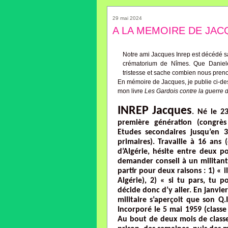
29 mai 2024
A LA MEMOIRE DE JAC
Notre ami Jacques Inrep est décédé sa
crématorium de Nîmes. Que Daniele
tristesse et sache combien nous pren
En mémoire de Jacques, je publie ci-de
mon livre
Les Gardois contre la guerre d
INREP Jacques
. Né le 2
première génération (congrès
Etudes secondaires jusqu’en 3
primaires). Travaille à 16 ans
d’Algérie, hésite entre deux po
demander conseil à un militant 
partir pour deux raisons : 1) « 
Algérie), 2) « si tu pars, tu p
décide donc d’y aller. En janvier
militaire s’aperçoit que son Q
Incorporé le 5 mai 1959 (classe
Au bout de deux mois de classe,