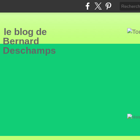
le blog de
Bern
ard
Deschamps