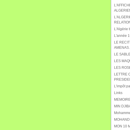
L'AFFIC
ALGERIE
L'ALGERI
RELATIO
L'Algérie t
L'année 19
LE RECIT
AMENAS.
LE SABL
LES MAQ
LES ROS
LETTRE 
PRESIDE
L'impôt pat
Links
MEMOIRE
MIN DJIB
Mohammed
MOHAND 
MON 10 M