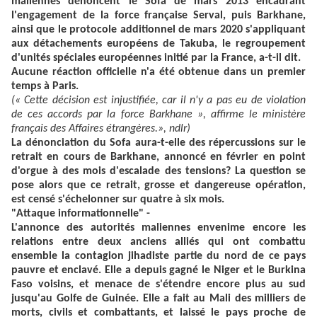
maliennes dénoncent le Sofa de mars 2013 encadrant
l'engagement de la force française Serval, puis Barkhane,
ainsi que le protocole additionnel de mars 2020 s'appliquant
aux détachements européens de Takuba, le regroupement
d'unités spéciales européennes initié par la France, a-t-il dit.
Aucune réaction officielle n'a été obtenue dans un premier
temps à Paris.
(« Cette décision est injustifiée, car il n'y a pas eu de violation
de ces accords par la force Barkhane », affirme le ministère
français des Affaires étrangères.», ndlr)
La dénonciation du Sofa aura-t-elle des répercussions sur le
retrait en cours de Barkhane, annoncé en février en point
d'orgue à des mois d'escalade des tensions? La question se
pose alors que ce retrait, grosse et dangereuse opération,
est censé s'échelonner sur quatre à six mois.
"Attaque informationnelle" -
L'annonce des autorités maliennes envenime encore les
relations entre deux anciens alliés qui ont combattu
ensemble la contagion jihadiste partie du nord de ce pays
pauvre et enclavé. Elle a depuis gagné le Niger et le Burkina
Faso voisins, et menace de s'étendre encore plus au sud
jusqu'au Golfe de Guinée. Elle a fait au Mali des milliers de
morts, civils et combattants, et laissé le pays proche de