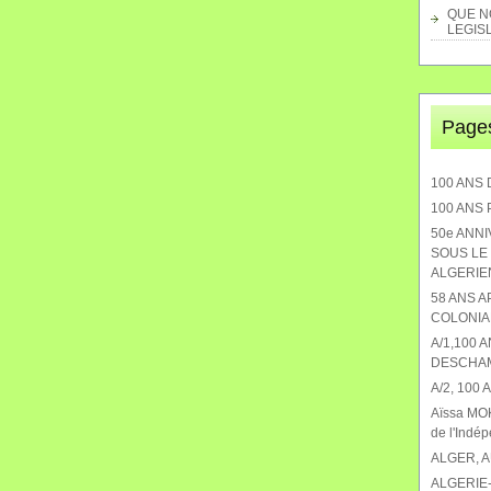
QUE NO
LEGISL
Page
100 ANS 
100 ANS
50e ANN
SOUS LE 
ALGERIEN
58 ANS 
COLONIA
A/1,100 
DESCHA
A/2, 100
Aïssa MOK
de l'Indé
ALGER, 
ALGERIE