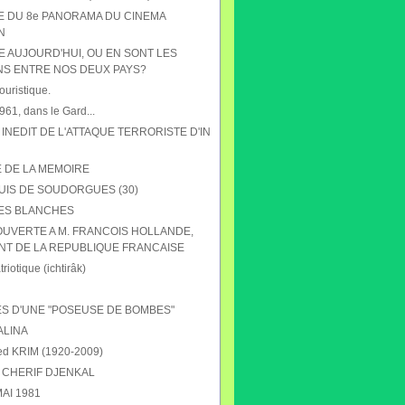
HE DU 8e PANORAMA DU CINEMA
N
E AUJOURD'HUI, OU EN SONT LES
NS ENTRE NOS DEUX PAYS?
ouristique.
61, dans le Gard...
 INEDIT DE L'ATTAQUE TERRORISTE D'IN
E DE LA MEMOIRE
UIS DE SOUDORGUES (30)
ES BLANCHES
OUVERTE A M. FRANCOIS HOLLANDE,
NT DE LA REPUBLIQUE FRANCAISE
riotique (ichtirâk)
S D'UNE "POSEUSE DE BOMBES"
ALINA
 KRIM (1920-2009)
CHERIF DJENKAL
AI 1981