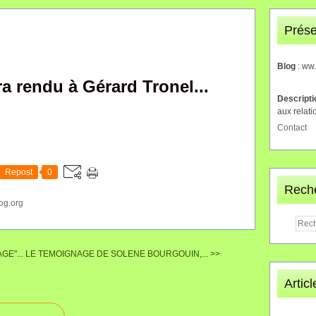
Prése
Blog
: ww
 rendu à Gérard Tronel...
Descript
aux relati
Contact
Repost
0
Rech
og.org
GE"...
LE TEMOIGNAGE DE SOLENE BOURGOUIN,... >>
Artic