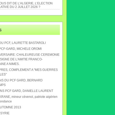
US DIT DE L’ALGERIE, L’ELECTION
ATIVE DU 2 JUILLET 2026 ?
s
DU PCF, LAURETTE BASTAROLI
 PCF-GARD, MICHELE OROMI
IVERSAIRE: CHALEUREUSE CEREMONIE
SIGNE DE L'AMITIE FRANCO-
NE A NIMES.
APRES, COMPLEMENT A "MES GUERRES
LES"
ANS DU PCF GARD, BERNARD
MPS
 ANS PCF GARD, DANIELLE LAURENT
RANE, mineur cévenol, patriote algérien
pendance
AUTOMNE 2013
-SYRIE