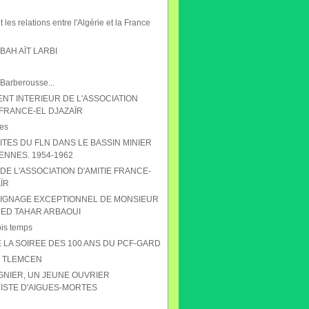
 les relations entre l'Algérie et la France
AH AÏT LARBI
 Barberousse...
NT INTERIEUR DE L'ASSOCIATION
 FRANCE-EL DJAZAÏR
es
ITES DU FLN DANS LE BASSIN MINIER
ENNES. 1954-1962
DE L'ASSOCIATION D'AMITIE FRANCE-
ÏR
IGNAGE EXCEPTIONNEL DE MONSIEUR
D TAHAR ARBAOUI
ois temps
 LA SOIREE DES 100 ANS DU PCF-GARD
S TLEMCEN
GNIER, UN JEUNE OUVRIER
STE D'AIGUES-MORTES