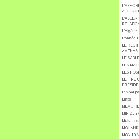
L'AFFIC
ALGERIE
L'ALGERI
RELATIO
L'Algérie t
L'année 19
LE RECIT
AMENAS.
LE SABL
LES MAQ
LES ROS
LETTRE 
PRESIDE
L'impôt pat
Links
MEMOIRE
MIN DJIB
Mohammed
MOHAND 
MON 10 M