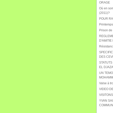
ORAGE
Où en sont
(2011)?
POUR RAB
Printemps
Prison de
REGLEME
D'AMITIE
Résistanc
SPECIFIC
DES CEV
STATUTS 
EL DJAZA
UN TEMO
MOHAMME
Valse à tr
VIDEO DE
VISITON
YVAN SA
COMMUNI