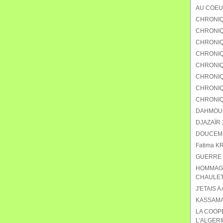
AU COEU
CHRONIQ
CHRONIQU
CHRONIQ
CHRONIQ
CHRONIQU
CHRONIQ
CHRONIQ
CHRONIQ
DAHMOUCH
DJAZAÏR 2
DOUCEMEN
Fatima K
GUERRE 
HOMMAGE
CHAULET
J'ETAIS A
KASSAMA
LA COOP
L'ALGERI