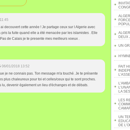
INVITA
CONGR
ALGER
11:45
FORCE
POPUL
j ai decouvert cette année ! Je partage ceux sur l Algerie avec
pris la fuite quand elle a été menacée par les islamistes . Elle
ALGER
DEUX 
e Pas de Calais je te presente mes meilleurs voeux .
UN GR
HYMNE 
S
06/01/2018 13:52
FAIT H
INDEP
e je ne connais pas. Ton message m'a touché. Je te présente
L’ASS
 plus chaleureux pour toi et celles/ceux qui te sont proches.
L'AMB
s lu, devenir également un lieu d'échanges et de débats.
L’UNA
LA SES
LES R
COMME
CAMAR
UN TE
EDUCA
DE L’