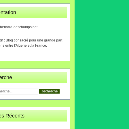
ntation
.bernard-deschamps.net
ion
: Blog consacré pour une grande part
ons entre l'Algérie et la France.
erche
les Récents