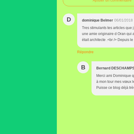
Ajouter un commentaire
D
dominique Belmer
06/01/2018 
Tres stimulants tes articles que 
une amie originaire d Oran qui a 
était architecte .<br /> Depuis l
Répondre
B
Bernard DESCHAMP
Merci ami Dominique qu
à mon tour mes vœux les
Puisse ce blog déjà trè