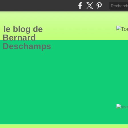
le blog de
Bern
ard
Deschamps