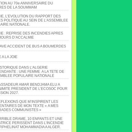
TION AU 70e ANNIVERSAIRE DU
ES DE LA SOUMMAM
IE, L’EVOLUTION DU RAPPORT DES
S POLITIQUE AU SEIN DE L’ASSEMBLEE
AIRE NATIONALE.
IE : REPRISE DES INCENDIES APRES
JOURS D’ACCALMIE
AVE ACCIDENT DE BUS A BOUMERDES
A LA JOIE
ISTORIQUE DANS L’ALGERIE
ENDANTE : UNE FEMME A LA TETE DE
EMBLEE POPULAIRE NATIONALE
ASSADEUR AMAR BENDJAMA ELU A
NIMITE PRESIDENT DE L’ECOSOC POUR
SION 2027.
EFLEXIONS QUE M’INSPIRENT LES
NTAIRES DE MON TEXTE « A MES
ADES COMMUNISTES »
RRIBLE DRAME, 10 ENFANTS ET UNE
TRICE PERISSENT DANS L’INCENDIE
ORPHELINAT MOHAMMADIA A ALGER.